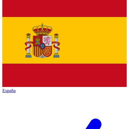
España