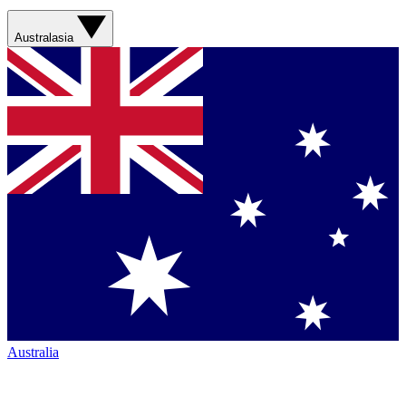
Australasia
Australia