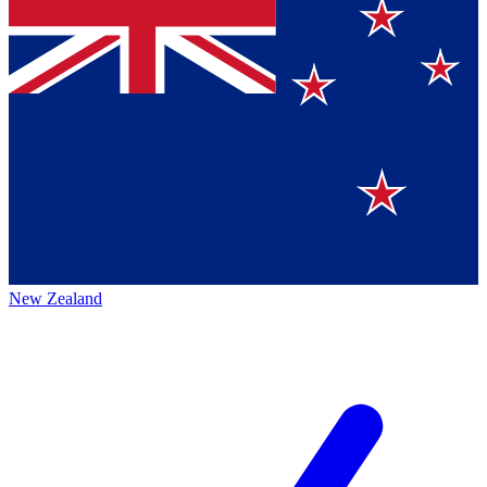
New Zealand