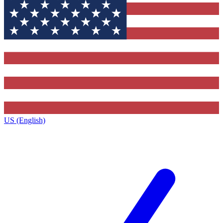
US (English)