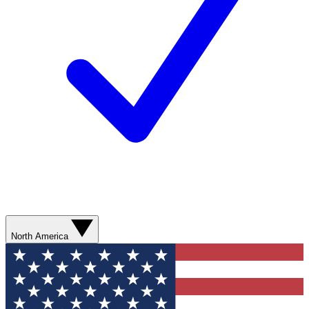
North America