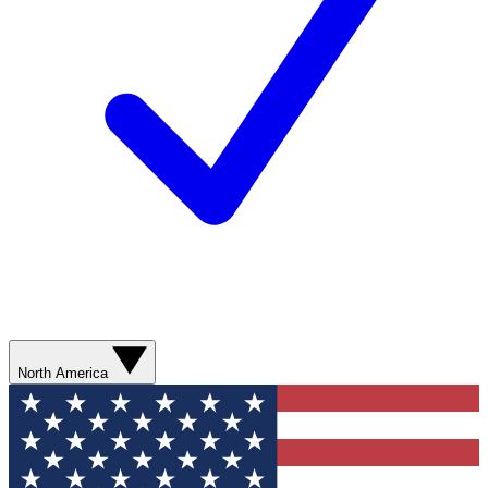
North America