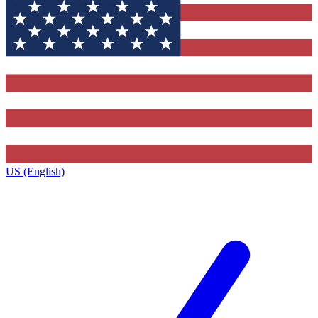
US (English)