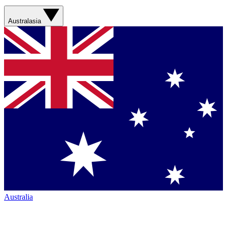
Australasia
Australia