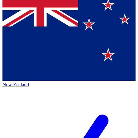
New Zealand