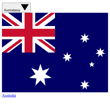
Australasia
Australia