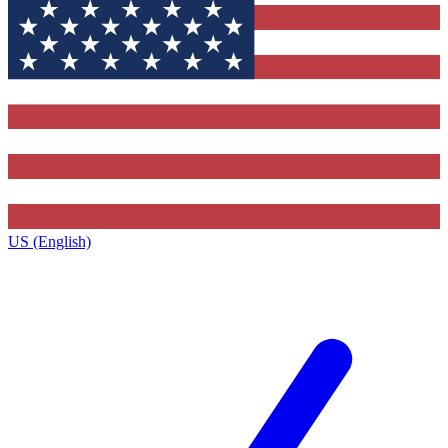
US (English)