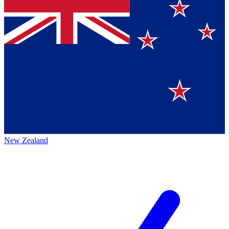
New Zealand