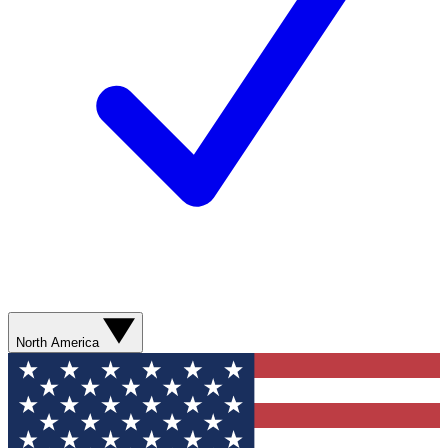
North America