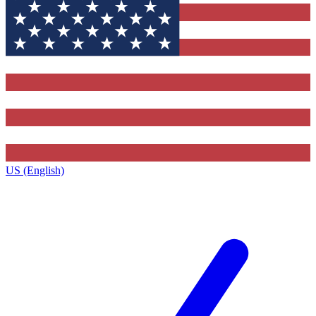
US (English)