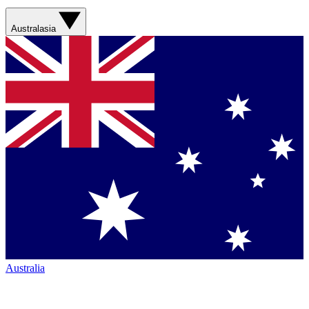
Australasia
Australia