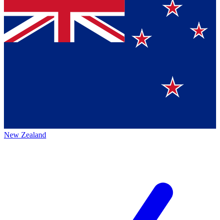
New Zealand