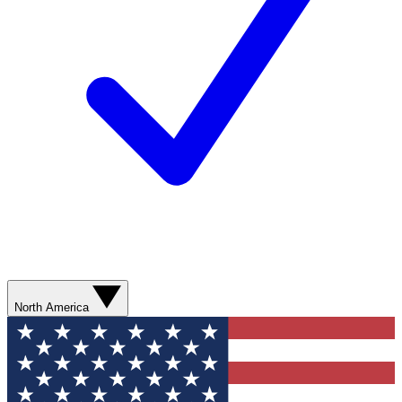
North America