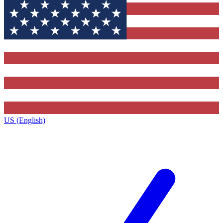
US (English)