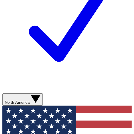
North America