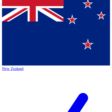
New Zealand