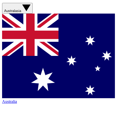
Australasia
Australia