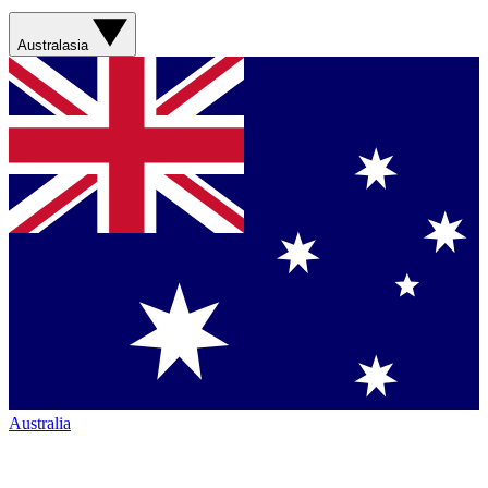
Australasia
Australia