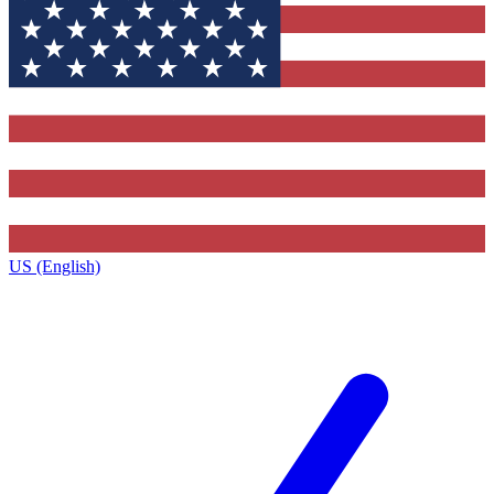
US (English)