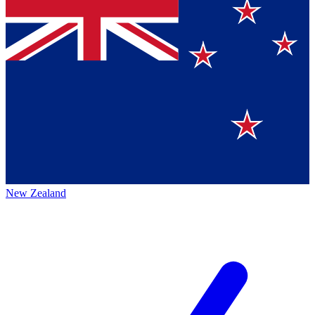
New Zealand