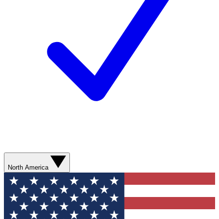
North America