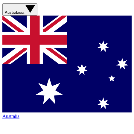
Australasia
Australia