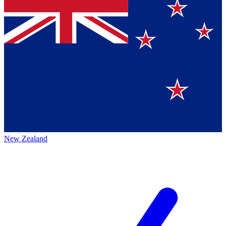
New Zealand