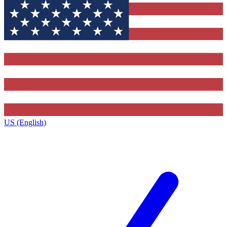
US (English)