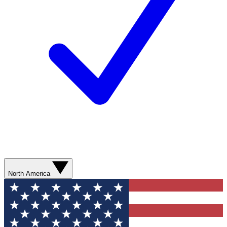
North America