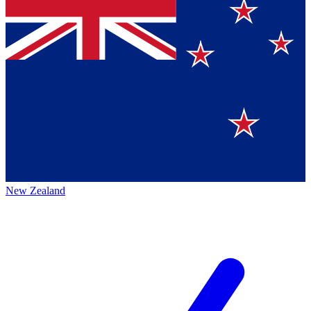
New Zealand