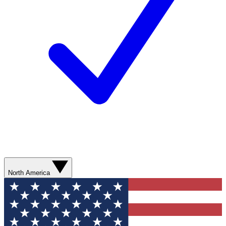
North America