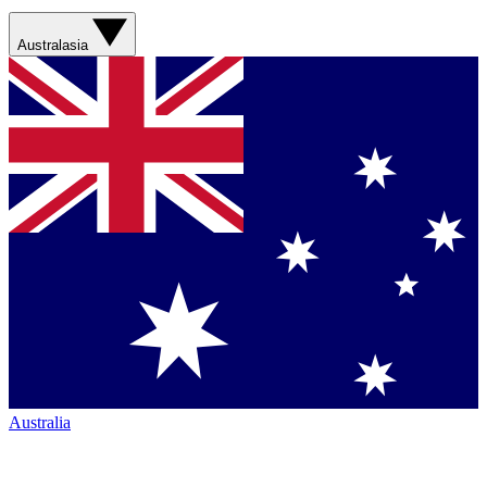
Australasia
Australia