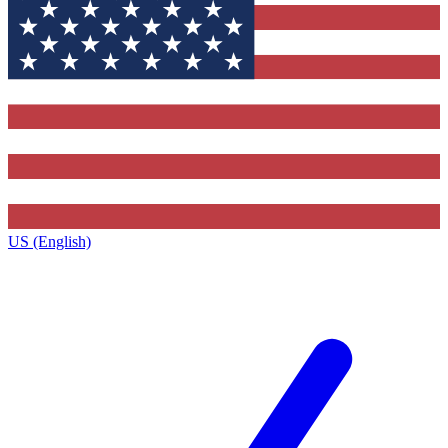
US (English)