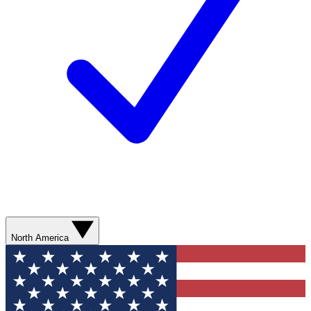
North America