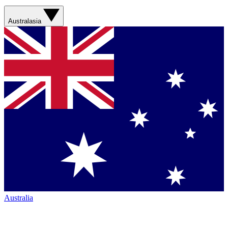
Australasia
Australia