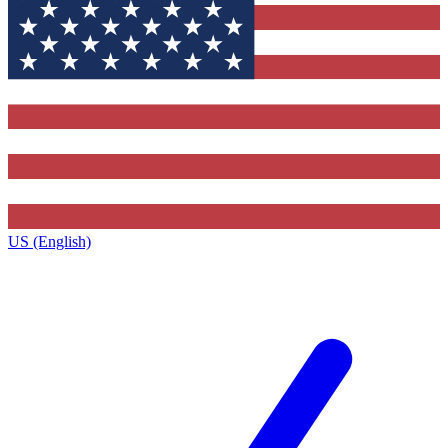
US (English)