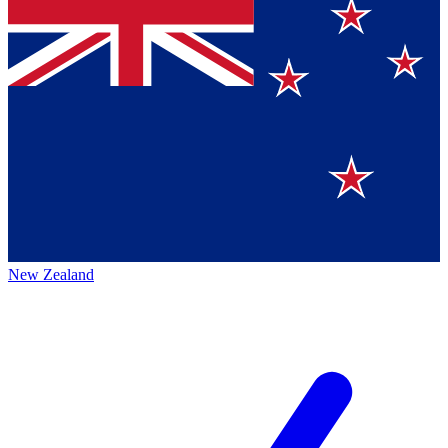
New Zealand