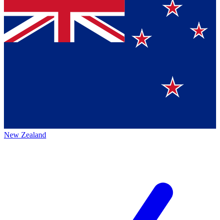
New Zealand