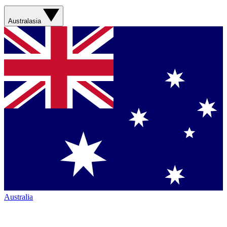
Australasia
Australia