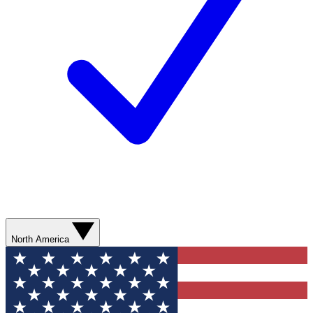
North America