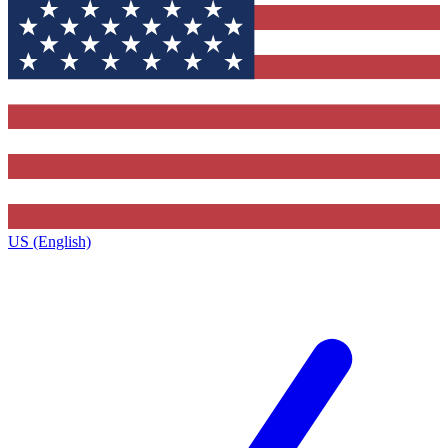
US (English)