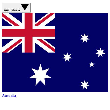
Australasia
Australia