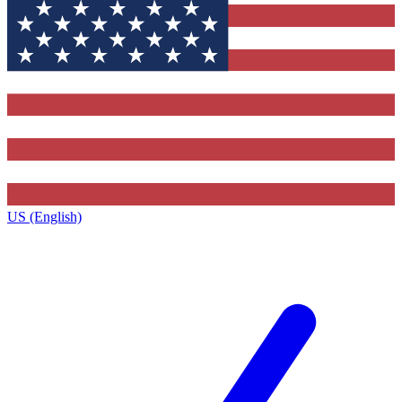
US (English)