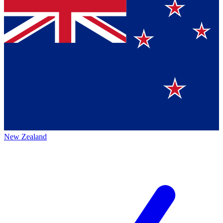
New Zealand