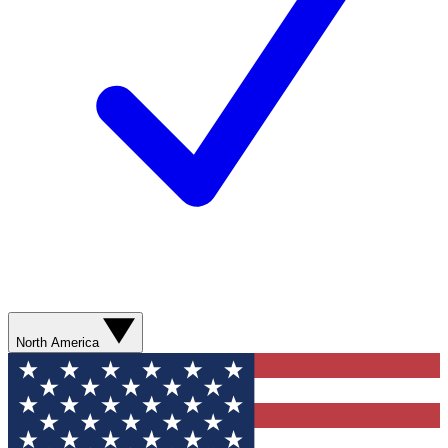
North America