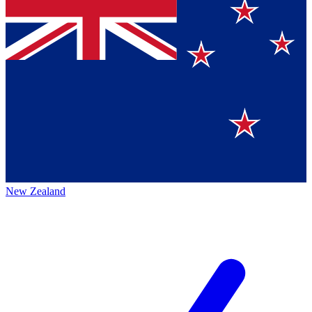
New Zealand