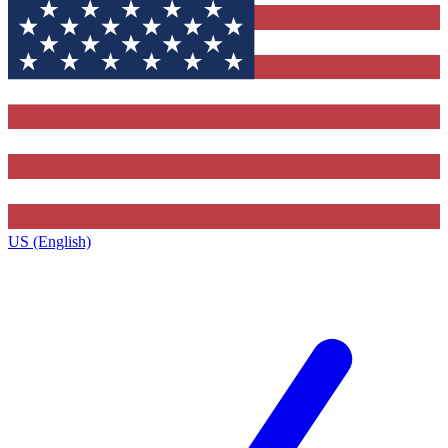
US (English)