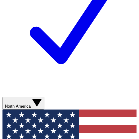
North America