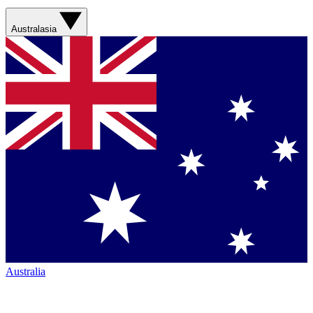
Australasia
Australia