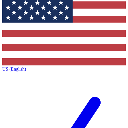
US (English)