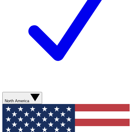
North America