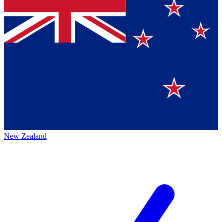
New Zealand