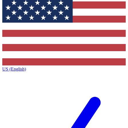
US (English)