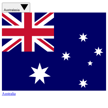
Australasia
Australia