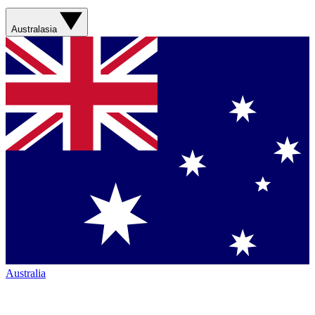
Australasia
Australia