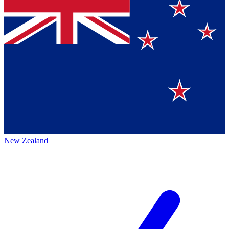
New Zealand