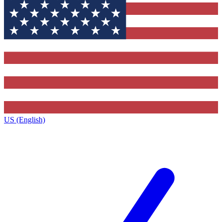
US (English)