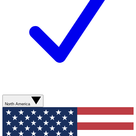
North America