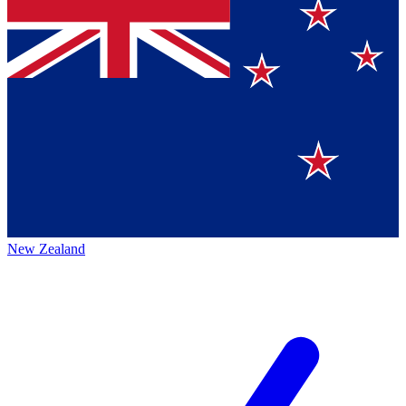
New Zealand