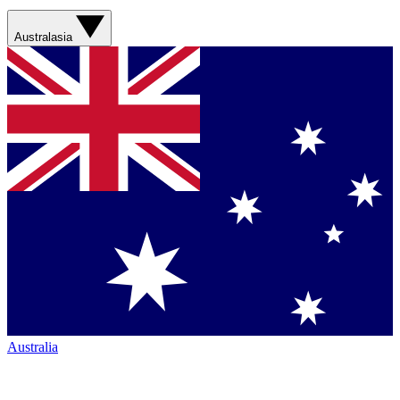
Australasia
Australia