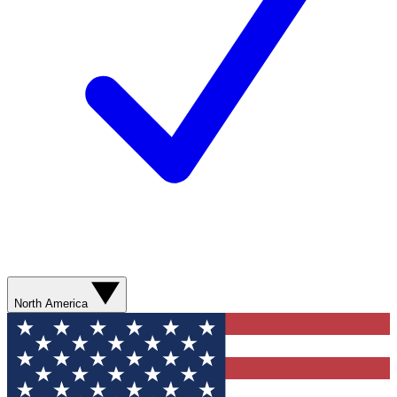
North America