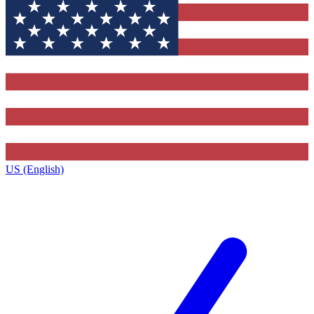
US (English)