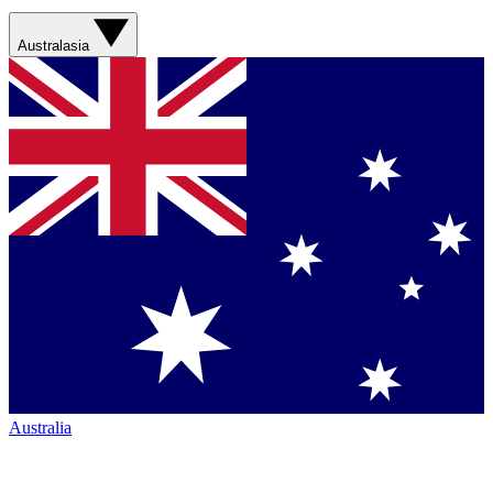
Australasia
Australia