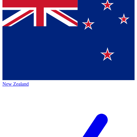
New Zealand