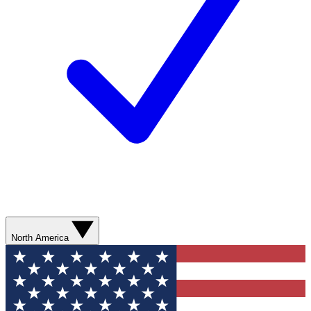
North America