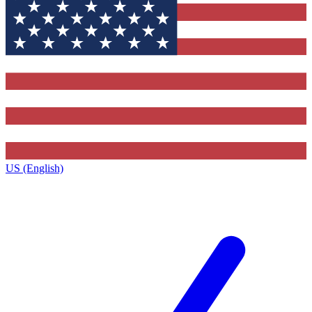
US (English)