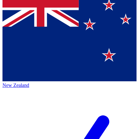
New Zealand