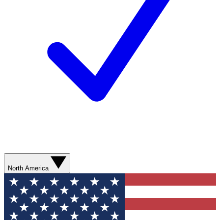
North America