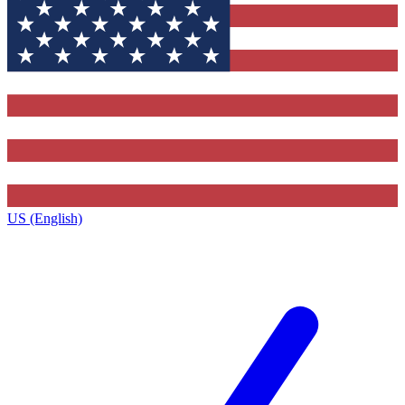
US (English)