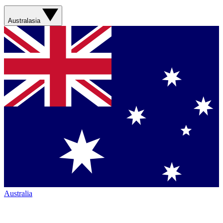
Australasia
Australia