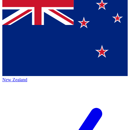
New Zealand