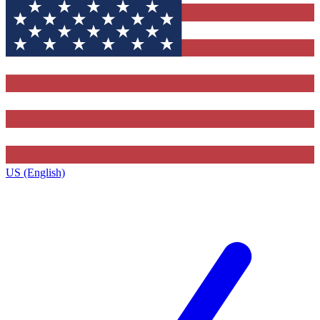
US (English)