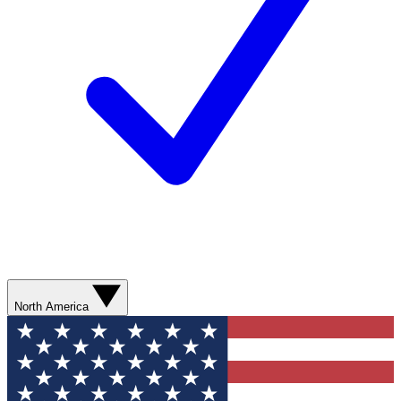
North America