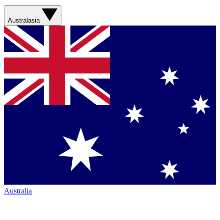
Australasia
Australia