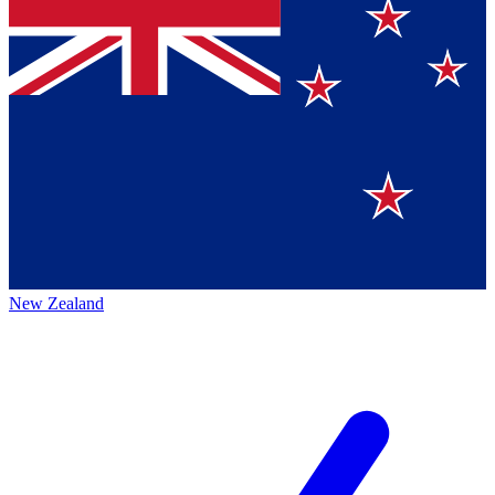
New Zealand