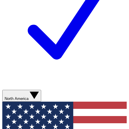
North America