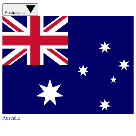
Australasia
Australia