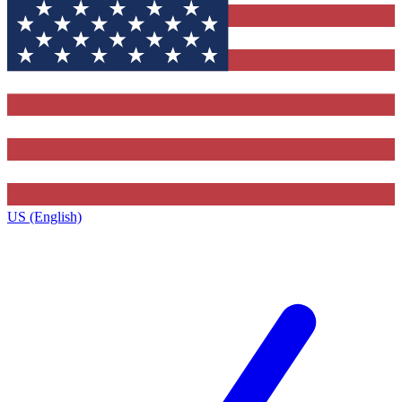
US (English)