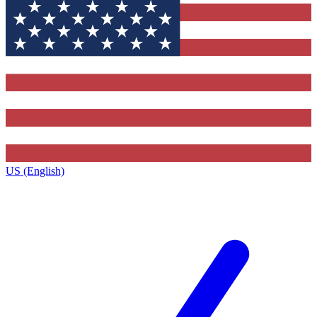
US (English)