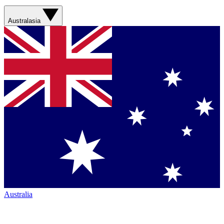
Australasia
Australia