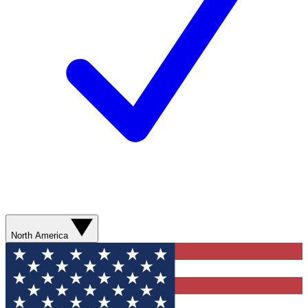
North America