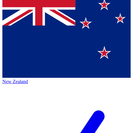
New Zealand