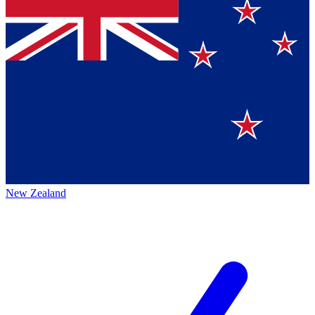
New Zealand