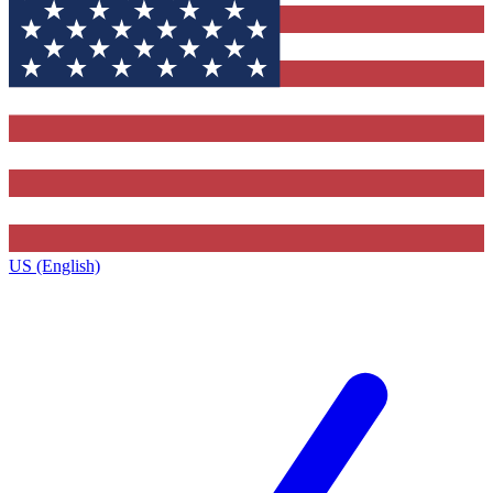
US (English)