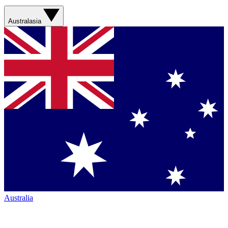
Australasia
Australia