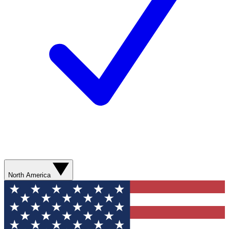
North America