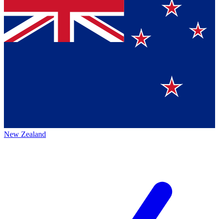
New Zealand