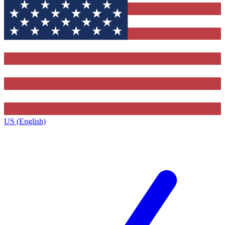
US (English)