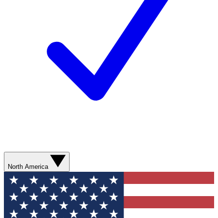
North America