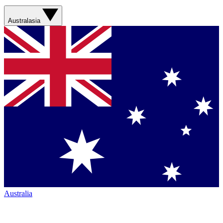
Australasia
Australia