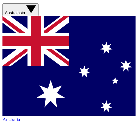
Australasia
Australia