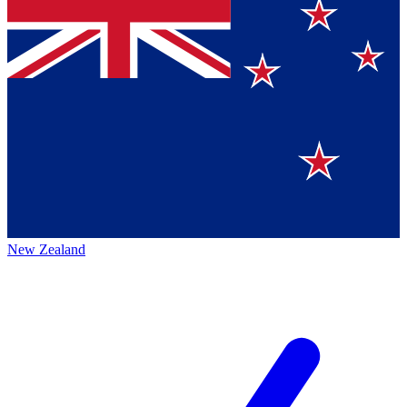
New Zealand