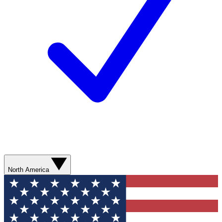
North America