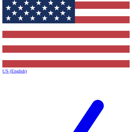
US (English)