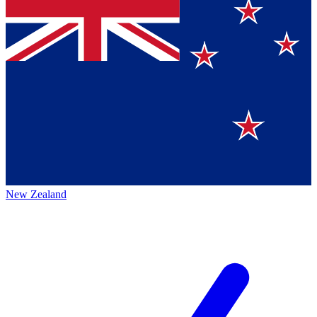
New Zealand