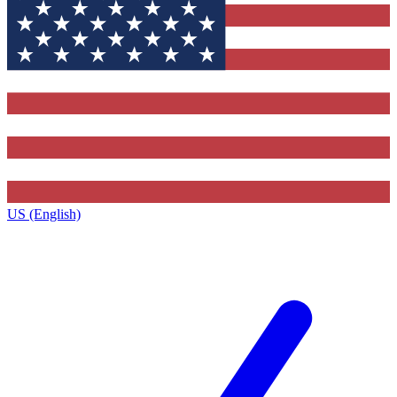
US (English)