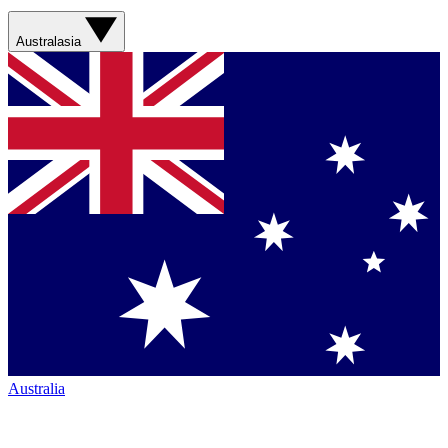
Australasia
Australia