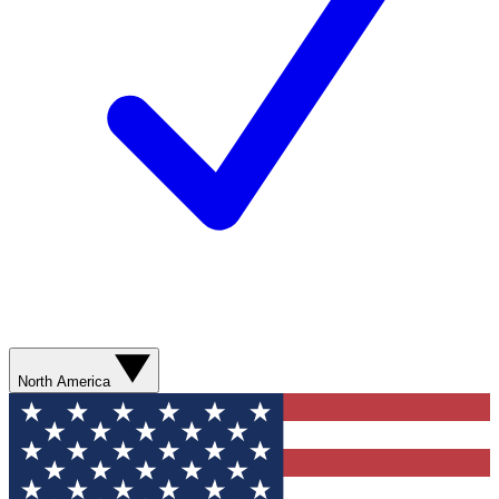
North America