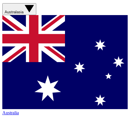
Australasia
Australia