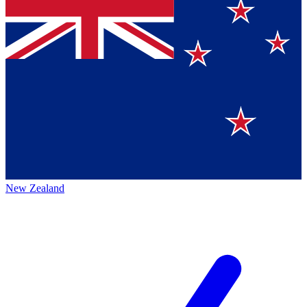
New Zealand