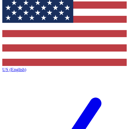
US (English)