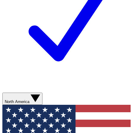
North America