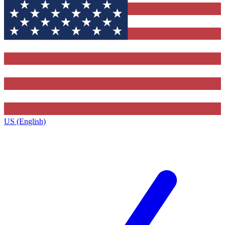
US (English)