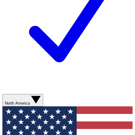
North America