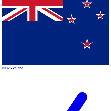
New Zealand