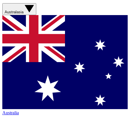
Australasia
Australia