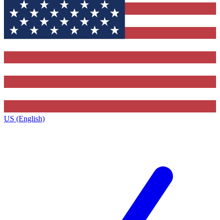
US (English)