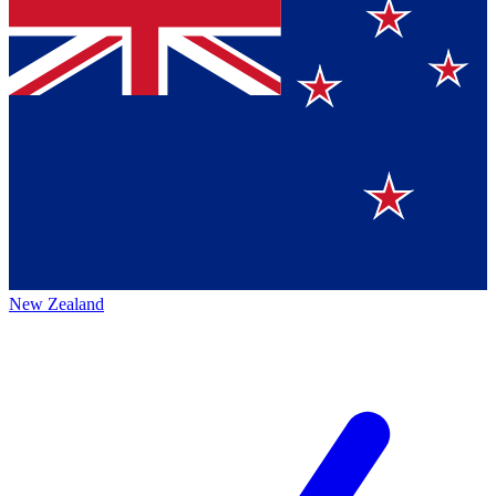
New Zealand