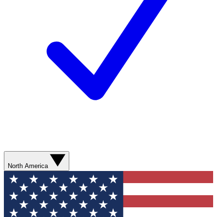
North America