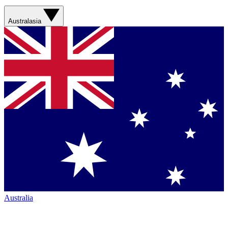
Australasia
Australia