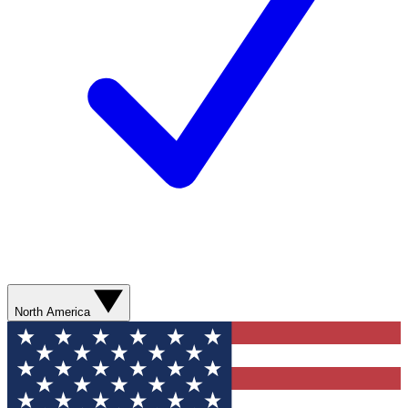
North America