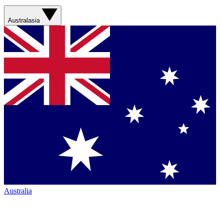
Australasia
Australia