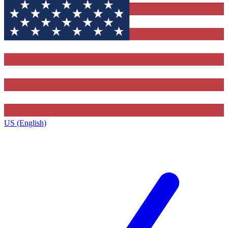
US (English)