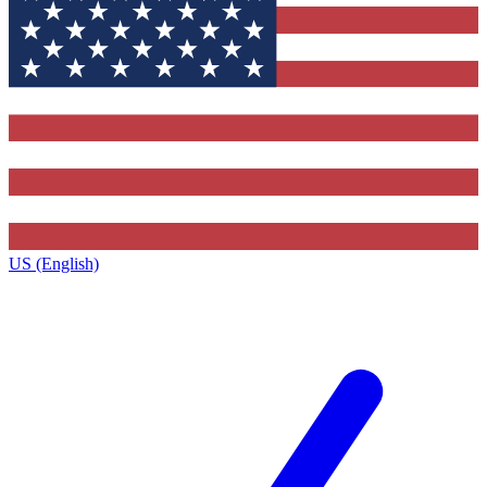
US (English)