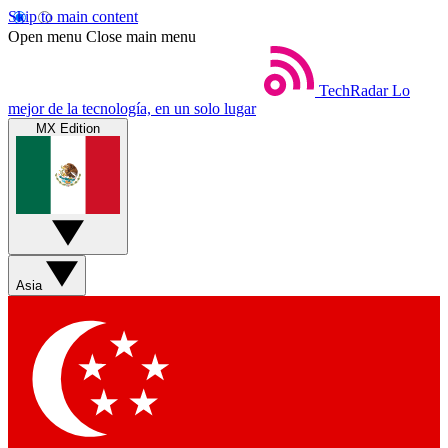
Skip to main content
Open menu
Close main menu
TechRadar
Lo
mejor de la tecnología, en un solo lugar
MX Edition
Asia