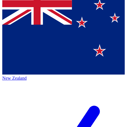
New Zealand