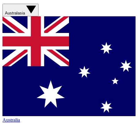
Australasia
Australia