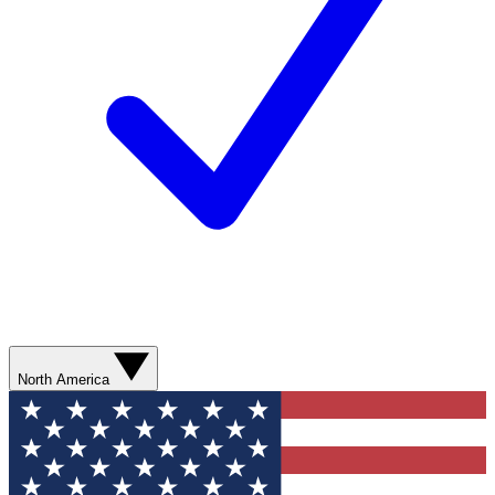
North America