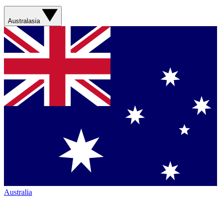
Australasia
Australia