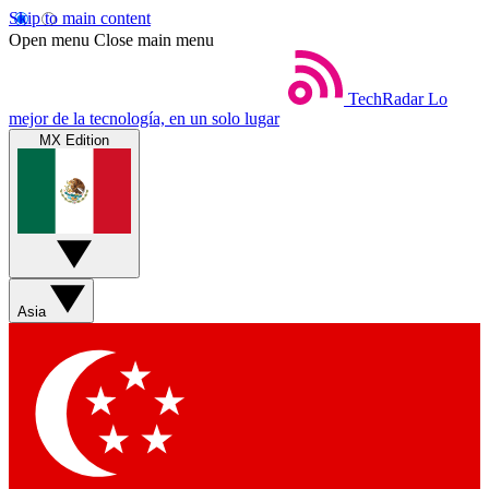
Skip to main content
Open menu
Close main menu
TechRadar
Lo
mejor de la tecnología, en un solo lugar
MX Edition
Asia