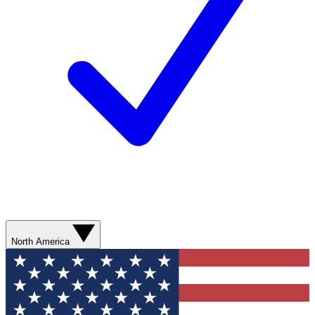
North America