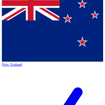
New Zealand