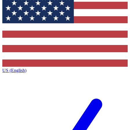
US (English)