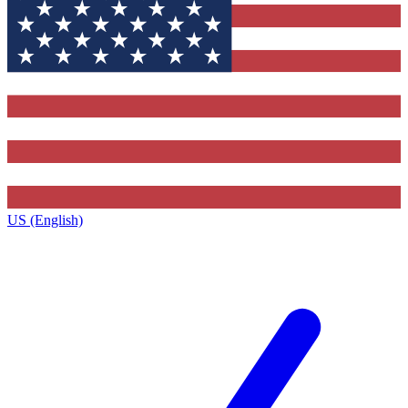
US (English)