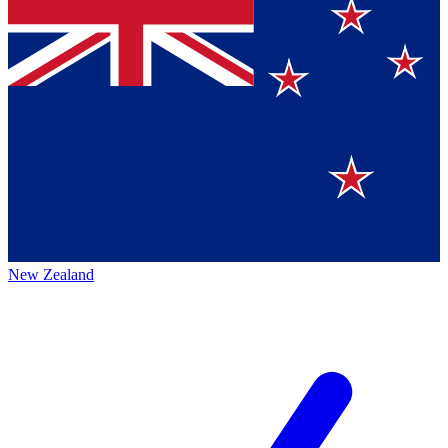
New Zealand