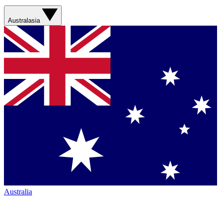
Australasia
Australia