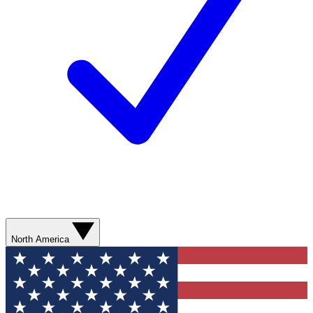
North America