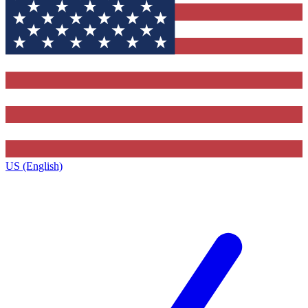
US (English)