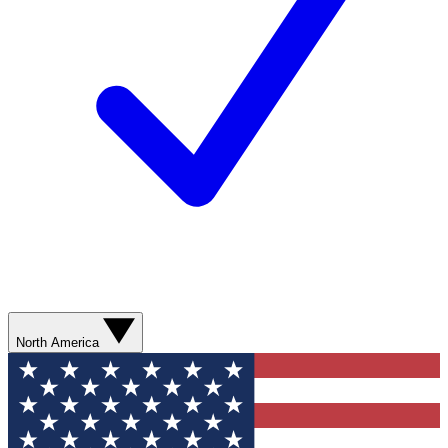
North America