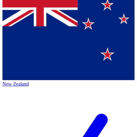
New Zealand