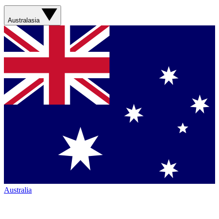
Australasia
Australia