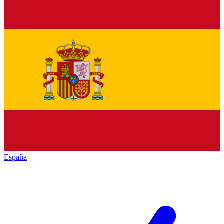
España