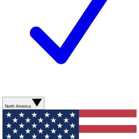
North America