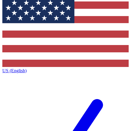
US (English)