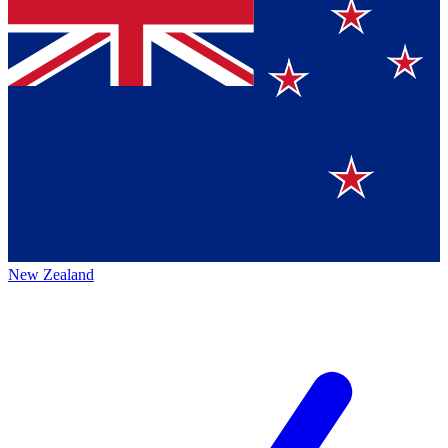
New Zealand