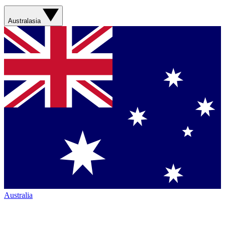
Australasia
Australia