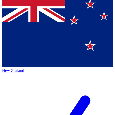
New Zealand