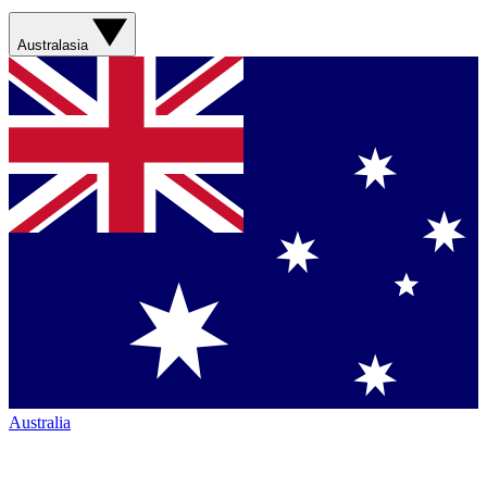
Australasia
Australia