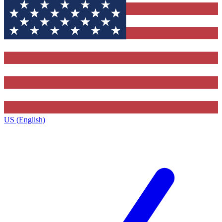
US (English)