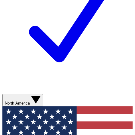
North America