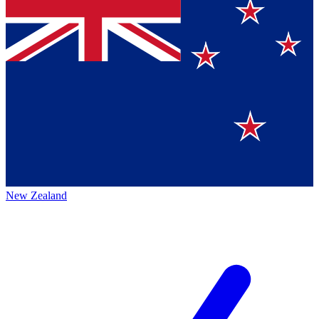
New Zealand