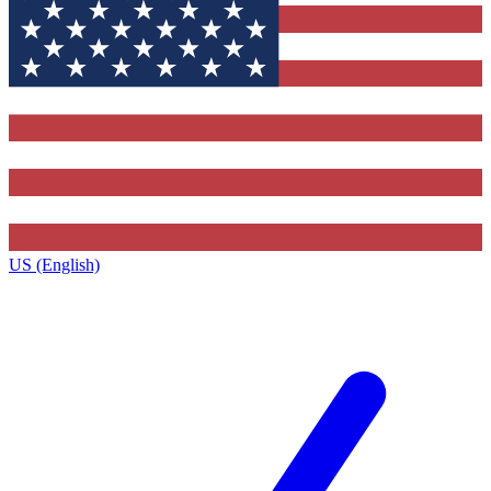
US (English)