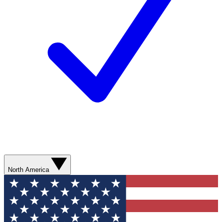
North America