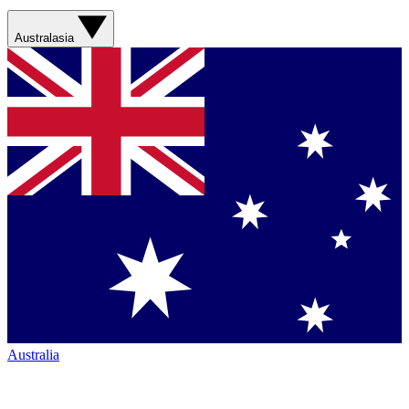
Australasia
Australia