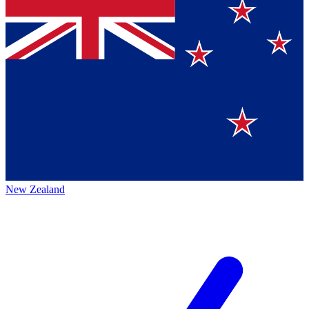
New Zealand