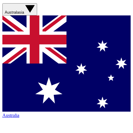
Australasia
Australia