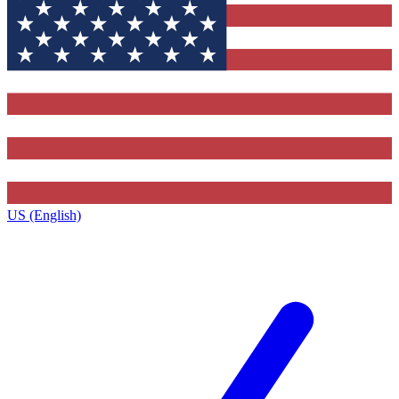
US (English)