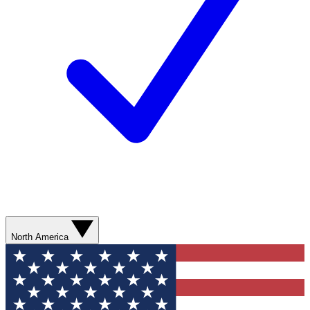
North America