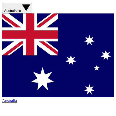
Australasia
Australia