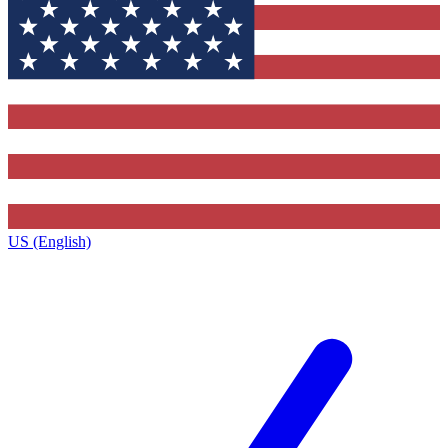
US (English)