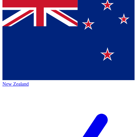
New Zealand