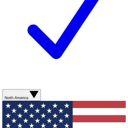
North America