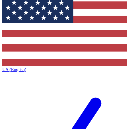
US (English)