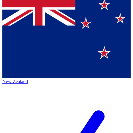
New Zealand