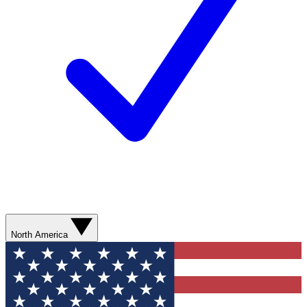
North America