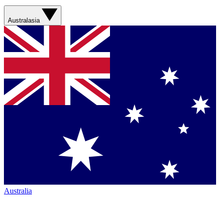
Australasia
Australia