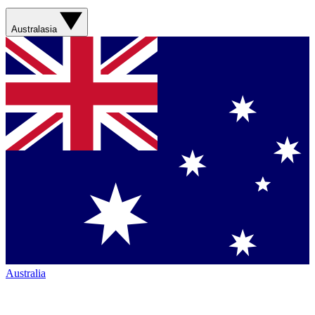
Australasia
Australia