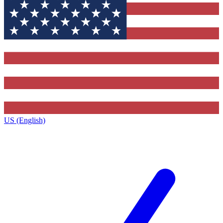
US (English)