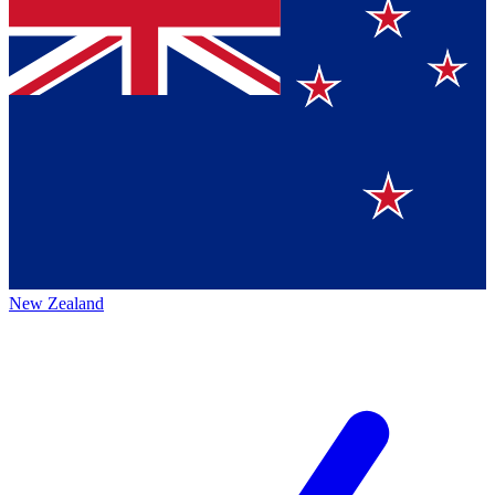
New Zealand