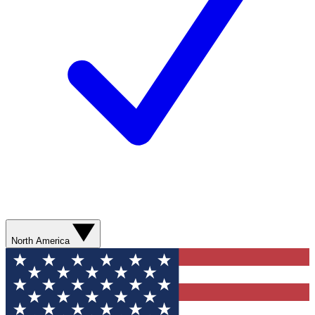
North America