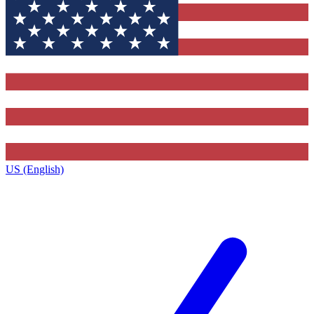
US (English)