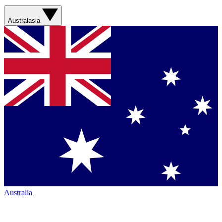
Australasia
Australia