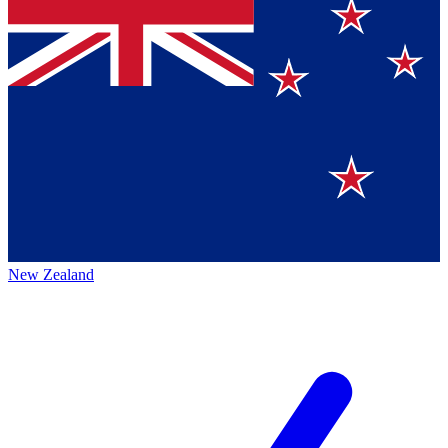
New Zealand