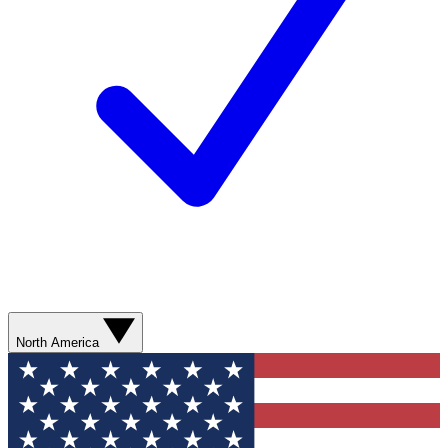
North America