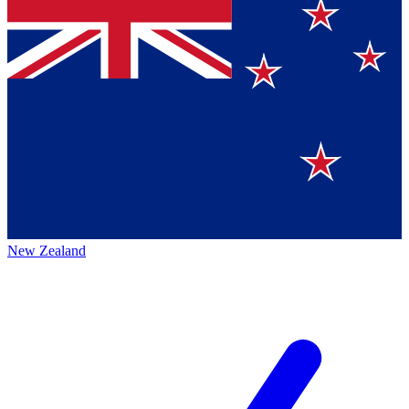
New Zealand