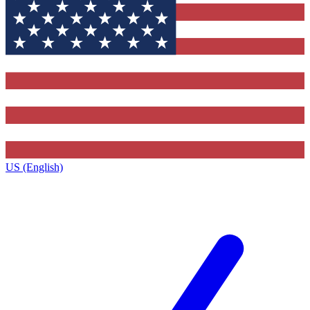
US (English)