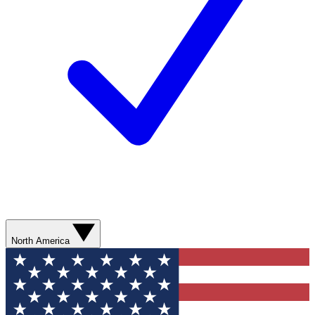
North America