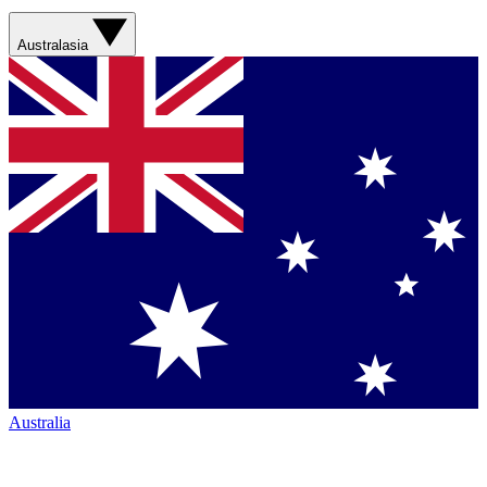
Australasia
Australia