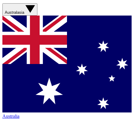
Australasia
Australia