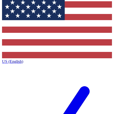
US (English)