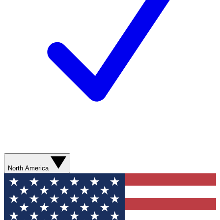
North America