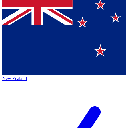
New Zealand