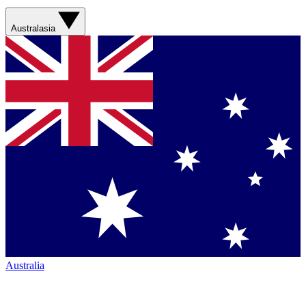
Australasia
Australia