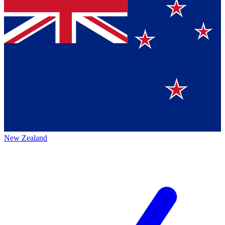
New Zealand