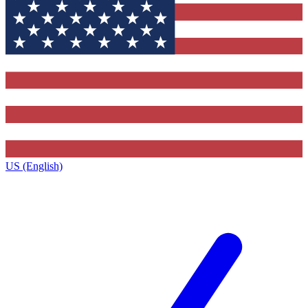
US (English)