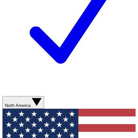
North America