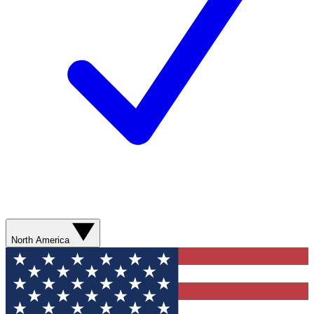
North America