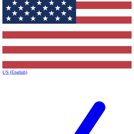
US (English)