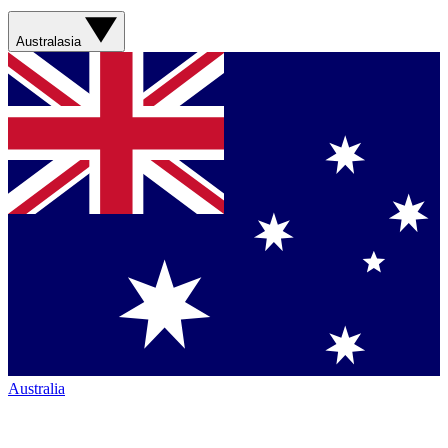
Australasia
Australia