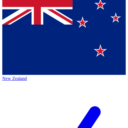
New Zealand