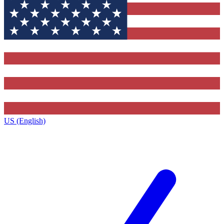
US (English)