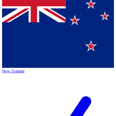
New Zealand