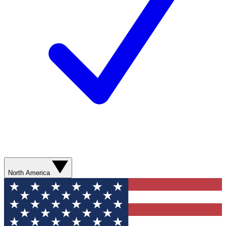
North America