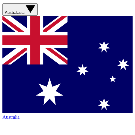
Australasia
Australia