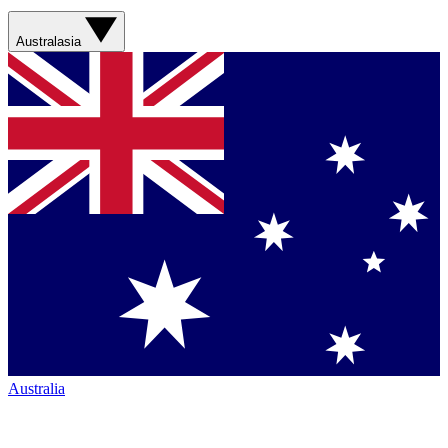
Australasia
Australia