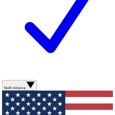
North America