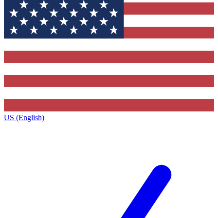
US (English)