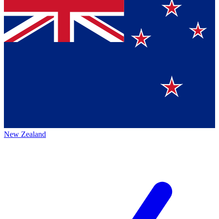
New Zealand