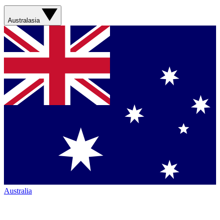
Australasia
Australia