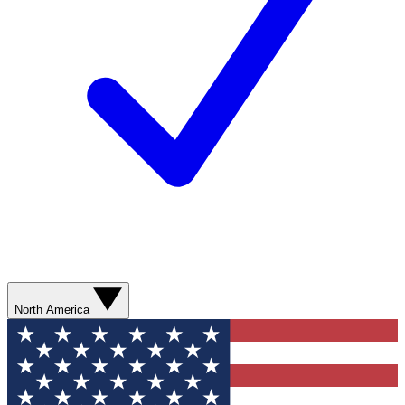
North America