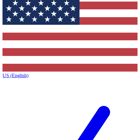
US (English)