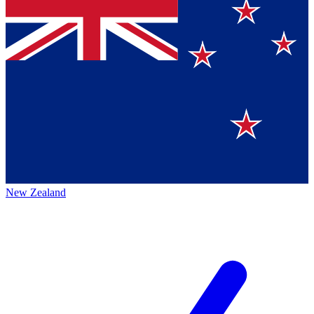
New Zealand