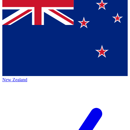
New Zealand