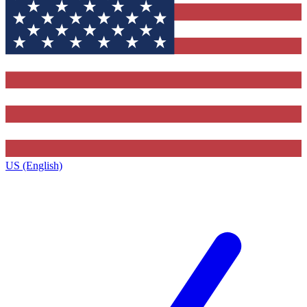
US (English)