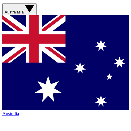
Australasia
Australia