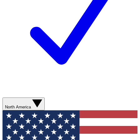
North America