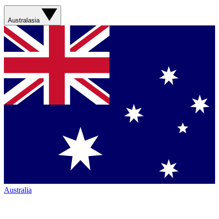
Australasia
Australia