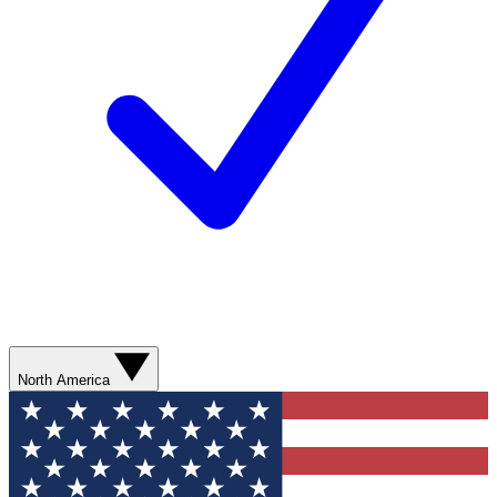
North America