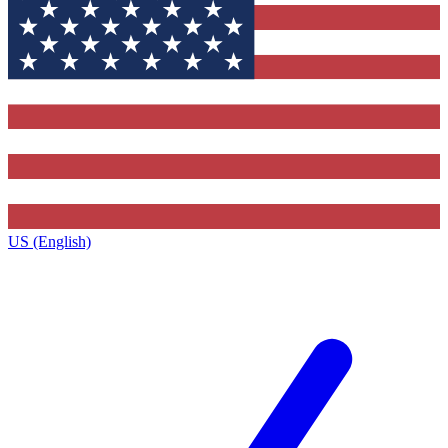
US (English)