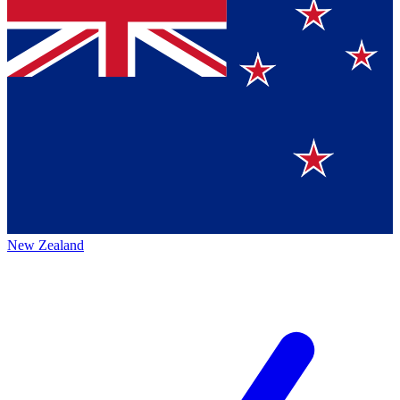
New Zealand